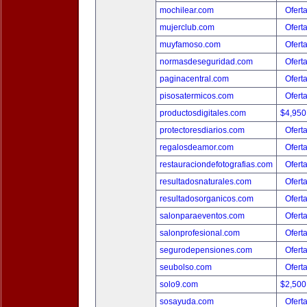
mochilear.com
Ofert
mujerclub.com
Ofert
muyfamoso.com
Ofert
normasdeseguridad.com
Ofert
paginacentral.com
Ofert
pisosatermicos.com
Ofert
productosdigitales.com
$4,950
protectoresdiarios.com
Ofert
regalosdeamor.com
Ofert
restauraciondefotografias.com
Ofert
resultadosnaturales.com
Ofert
resultadosorganicos.com
Ofert
salonparaeventos.com
Ofert
salonprofesional.com
Ofert
segurodepensiones.com
Ofert
seubolso.com
Ofert
solo9.com
$2,500
sosayuda.com
Ofert