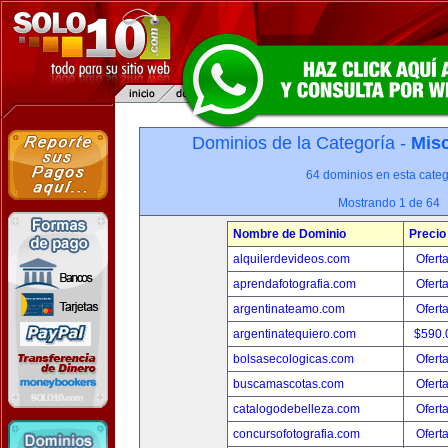
Dominios de la Categoría -
Misc
64 dominios en esta categ
Mostrando 1 de 64
Nombre de Dominio
Precio
alquilerdevideos.com
Ofert
aprendafotografia.com
Ofert
argentinateamo.com
Ofert
argentinatequiero.com
$590.
bolsasecologicas.com
Ofert
buscamascotas.com
Ofert
catalogodebelleza.com
Ofert
concursofotografia.com
Ofert