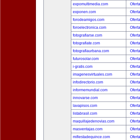
expomultimedia.com
Ofert
exponen.com
Ofert
forodeamigos.com
Ofert
foroelectronica.com
Ofert
fotografiarse.com
Ofert
fotografiate.com
Ofert
fotografiaurbana.com
Ofert
futurosolar.com
Ofert
i-gratis.com
Ofert
imagenesvirtuales.com
Ofert
infodirectorio.com
Ofert
informemundial.com
Ofert
innovarse.com
Ofert
lavapisos.com
Ofert
listabrasil.com
Ofert
maquillajedenovias.com
Ofert
masventajas.com
Ofert
mifiestadequince.com
Ofert