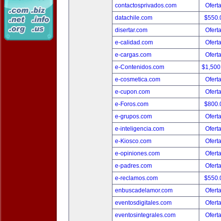
contactosprivados.com
Ofert
datachile.com
$550.
disertar.com
Ofert
e-calidad.com
Ofert
e-cargas.com
Ofert
e-Contenidos.com
$1,500
e-cosmetica.com
Ofert
e-cupon.com
Ofert
e-Foros.com
$800.
e-grupos.com
Ofert
e-inteligencia.com
Ofert
e-Kiosco.com
Ofert
e-opiniones.com
Ofert
e-padres.com
Ofert
e-reclamos.com
$550.
enbuscadelamor.com
Ofert
eventosdigitales.com
Ofert
eventosintegrales.com
Ofert