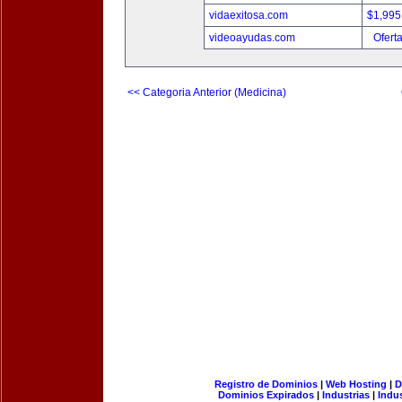
vidaexitosa.com
$1,995
videoayudas.com
Ofert
<< Categoria Anterior (Medicina)
Registro de Dominios
|
Web Hosting
|
D
Dominios Expirados
|
Industrias
|
Indu