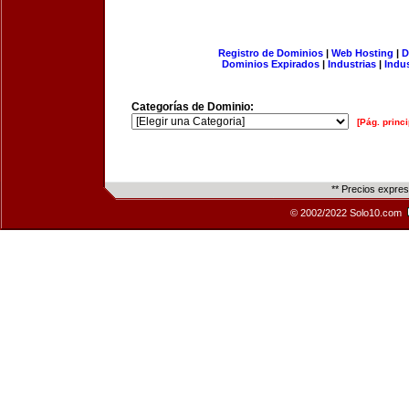
Registro de Dominios
|
Web Hosting
|
D
Dominios Expirados
|
Industrias
|
Indu
Categorías de Dominio:
[Pág. princi
** Precios expre
© 2002/2022 Solo10.com