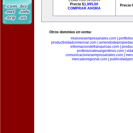
COMPRAR AHORA
Precio $
1,995.00
Precio 
COMPRAR AHORA
Otros dominios en venta:
misionesempresariales.com
|
portfoli
productividadcomercial.com
|
arriendodepropieda
informaciondefranquicias.com
|
produc
profesionalesargentinos.com
|
vid
comunicacionesempresariales.com
|
mer
mercadoregional.com
|
publicidadyp