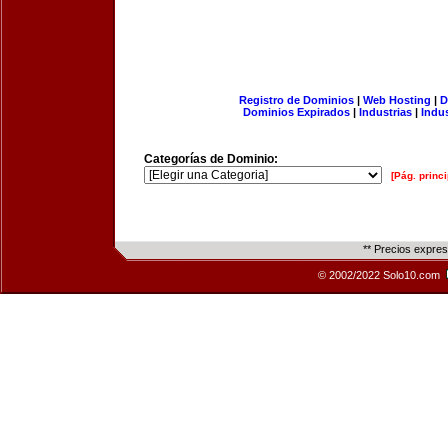
Registro de Dominios
|
Web Hosting
|
D
Dominios Expirados
|
Industrias
|
Indu
Categorías de Dominio:
[Pág. princi
** Precios expre
© 2002/2022 Solo10.com