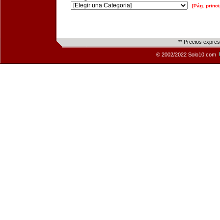
[Pág. princi
** Precios expre
© 2002/2022 Solo10.com