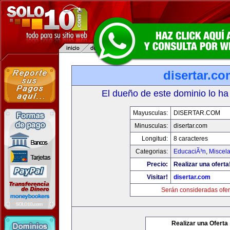
disertar.c
El dueño de este dominio lo ha
Mayusculas:
DISERTAR.COM
Minusculas:
disertar.com
Longitud:
8 caracteres
Categorias:
EducaciÃ³n
,
Miscela
Precio:
Realizar una oferta
Visitar!
disertar.com
Serán consideradas ofer
Realizar una Oferta