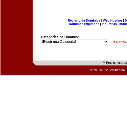
Registro de Dominios
|
Web Hosting
|
D
Dominios Expirados
|
Industrias
|
Indu
Categorías de Dominio:
[Pág. princi
** Precios expre
© 2002/2022 Solo10.com