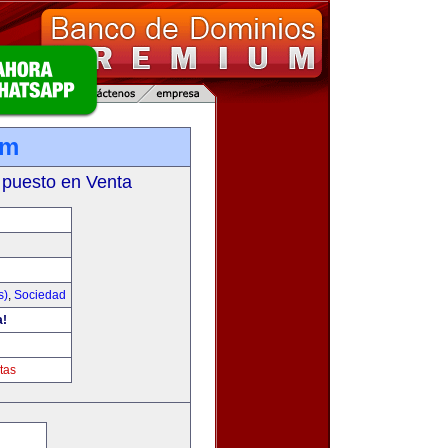
om
 puesto en Venta
s)
,
Sociedad
a!
tas