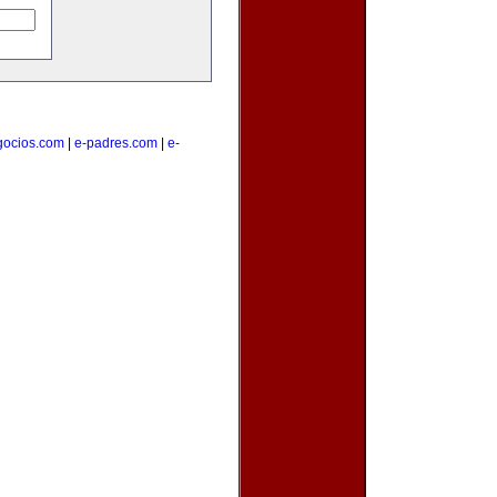
gocios.com
|
e-padres.com
|
e-