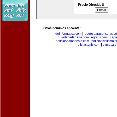
Precio Ofrecido $
Otros dominios en venta:
deinformatica.com
|
juegosparaconsolas.c
guiadecartagena.com
|
i-gratis.com
|
capa
noticiasbaloncesto.com
|
noticiasciclismo.
noticiastenis.com
|
pymesald