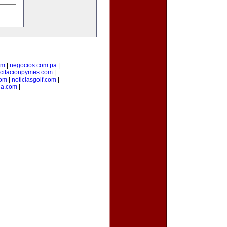
om
|
negocios.com.pa
|
citacionpymes.com
|
com
|
noticiasgolf.com
|
ia.com
|