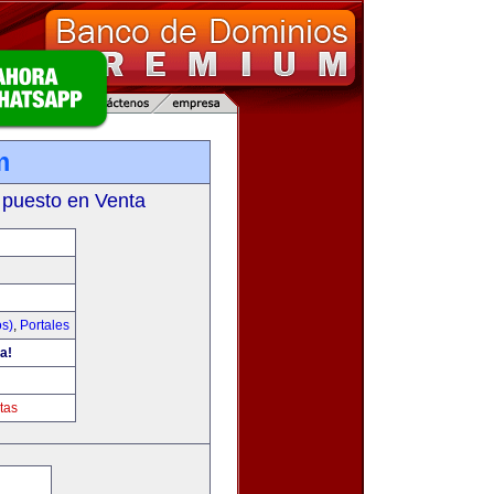
m
 puesto en Venta
os)
,
Portales
a!
tas