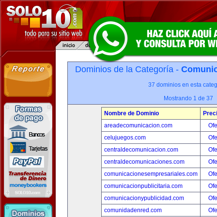
Dominios de la Categoría -
Comunica
37 dominios en esta categ
Mostrando 1 de 37
Nombre de Dominio
Prec
areadecomunicacion.com
Ofe
celujuegos.com
Ofe
centraldecomunicacion.com
Ofe
centraldecomunicaciones.com
Ofe
comunicacionesempresariales.com
Ofe
comunicacionpublicitaria.com
Ofe
comunicacionypublicidad.com
Ofe
comunidadenred.com
Ofe