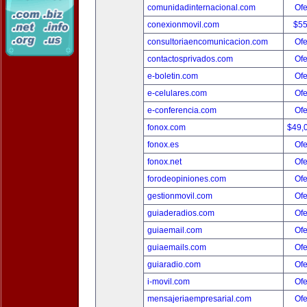
comunidadinternacional.com
Ofe
conexionmovil.com
$5
consultoriaencomunicacion.com
Ofe
contactosprivados.com
Ofe
e-boletin.com
Ofe
e-celulares.com
Ofe
e-conferencia.com
Ofe
fonox.com
$49,
fonox.es
Ofe
fonox.net
Ofe
forodeopiniones.com
Ofe
gestionmovil.com
Ofe
guiaderadios.com
Ofe
guiaemail.com
Ofe
guiaemails.com
Ofe
guiaradio.com
Ofe
i-movil.com
Ofe
mensajeriaempresarial.com
Ofe