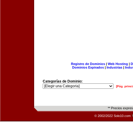
Registro de Dominios
|
Web Hosting
|
D
Dominios Expirados
|
Industrias
|
Indu
Categorías de Dominio:
[Pág. princi
** Precios expre
© 2002/2022 Solo10.com