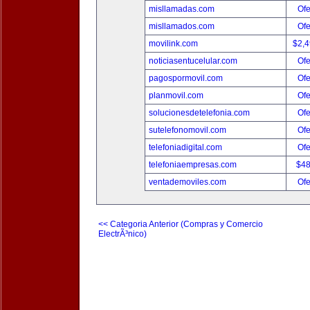
misllamadas.com
Ofe
misllamados.com
Ofe
movilink.com
$2,
noticiasentucelular.com
Ofe
pagospormovil.com
Ofe
planmovil.com
Ofe
solucionesdetelefonia.com
Ofe
sutelefonomovil.com
Ofe
telefoniadigital.com
Ofe
telefoniaempresas.com
$4
ventademoviles.com
Ofe
<< Categoria Anterior (Compras y Comercio
ElectrÃ³nico)