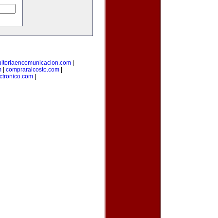
ultoriaencomunicacion.com
|
m
|
compraralcosto.com
|
ectronico.com
|