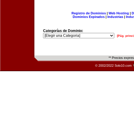
Registro de Dominios
|
Web Hosting
|
D
Dominios Expirados
|
Industrias
|
Indu
Categorías de Dominio:
[Pág. princi
** Precios expre
© 2002/2022 Solo10.com