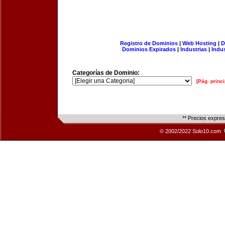
Registro de Dominios
|
Web Hosting
|
D
Dominios Expirados
|
Industrias
|
Indu
Categorías de Dominio:
[Pág. princi
** Precios expre
© 2002/2022 Solo10.com