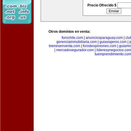
Precio Ofrecido $
Otros dominios en venta:
forochile.com
|
anunciosparaguay.com
|
clu
gerenciainmobiliaria.com
|
guiaviajeros.com
|
p
bienesenventa.com
|
forodeopiniones.com
|
guiami
|
mercadosegurador.com
|
lideresynegocios.co
tuemprendimiento.co