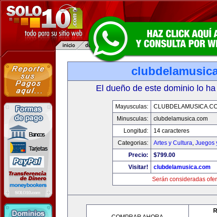
clubdelamusic
El dueño de este dominio lo ha
Mayusculas:
CLUBDELAMUSICA.C
Minusculas:
clubdelamusica.com
Longitud:
14 caracteres
Categorias:
Artes y Cultura
,
Juegos 
Precio:
$799.00
Visitar!
clubdelamusica.com
Serán consideradas ofer
R