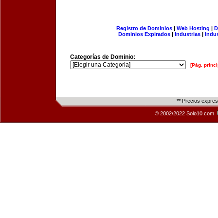
Registro de Dominios
|
Web Hosting
|
D
Dominios Expirados
|
Industrias
|
Indu
Categorías de Dominio:
[Pág. princi
** Precios expre
© 2002/2022 Solo10.com