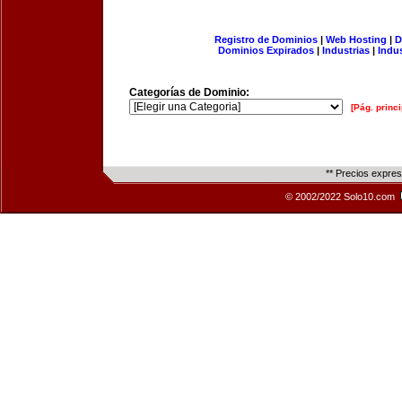
Registro de Dominios
|
Web Hosting
|
D
Dominios Expirados
|
Industrias
|
Indu
Categorías de Dominio:
[Pág. princi
** Precios expre
© 2002/2022 Solo10.com