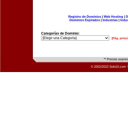
Registro de Dominios
|
Web Hosting
|
D
Dominios Expirados
|
Industrias
|
Indu
Categorías de Dominio:
[Pág. princi
** Precios expre
© 2002/2022 Solo10.com