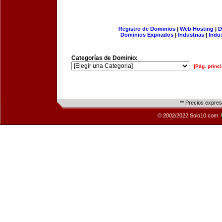
Registro de Dominios
|
Web Hosting
|
D
Dominios Expirados
|
Industrias
|
Indu
Categorías de Dominio:
[Pág. princi
** Precios expre
© 2002/2022 Solo10.com