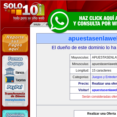
apuestasenlaw
El dueño de este dominio lo ha
Mayusculas:
APUESTASENL
Minusculas:
apuestasenlawe
Longitud:
15 caracteres
Categorias:
Juegos y Entrete
Precio:
Realizar una ofer
Visitar!
apuestasenlawe
Serán consideradas ofer
Realizar una Oferta