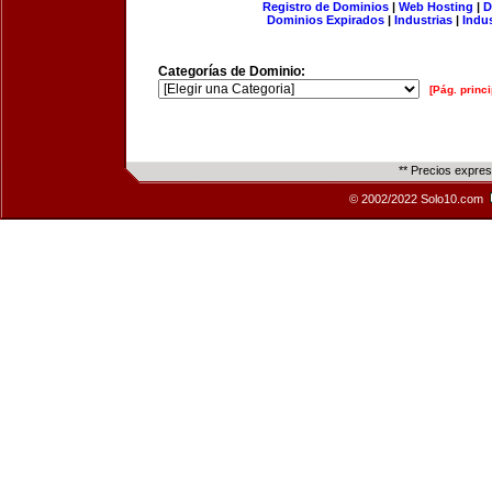
Registro de Dominios
|
Web Hosting
|
D
Dominios Expirados
|
Industrias
|
Indu
Categorías de Dominio:
[Pág. princi
** Precios expre
© 2002/2022 Solo10.com