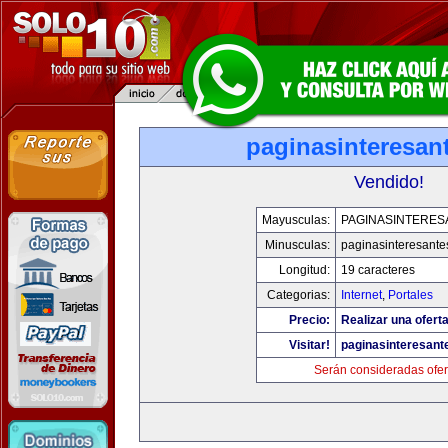
paginasinteresan
Vendido!
Mayusculas:
PAGINASINTERES
Minusculas:
paginasinteresant
Longitud:
19 caracteres
Categorias:
Internet
,
Portales
Precio:
Realizar una oferta
Visitar!
paginasinteresan
Serán consideradas ofer