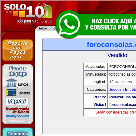
foroconsolas
Vendido!
Mayusculas:
FOROCONSOL
Minusculas:
foroconsolas.c
Longitud:
12 caracteres
Categorias:
Juegos y Entret
Precio:
Realizar una of
Visitar!
foroconsolas.
Serán consideradas ofer