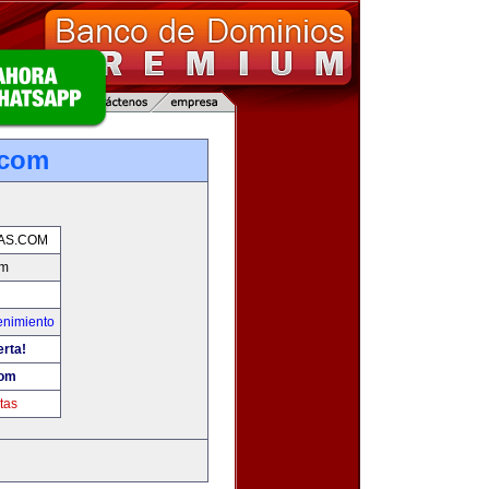
.com
AS.COM
om
enimiento
erta!
com
tas