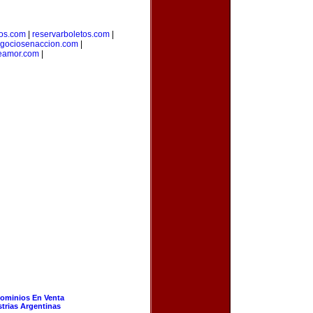
ros.com
|
reservarboletos.com
|
gociosenaccion.com
|
eamor.com
|
ominios En Venta
strias Argentinas