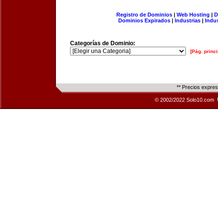
Registro de Dominios
|
Web Hosting
|
D
Dominios Expirados
|
Industrias
|
Indu
Categorías de Dominio:
[Pág. princi
** Precios expre
© 2002/2022 Solo10.com